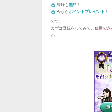
登録も
無料
！
今なら
ポイントプレゼント
！
です。
まずは登録をしてみて、
信用でき
か。