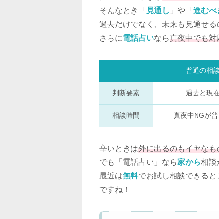
そんなとき「
見通し
」や「
進むべ
過去だけでなく、未来も見通せる
さらに
電話占い
なら
真夜中でも対
普通の相
判断要素
過去と現
相談時間
真夜中NGが普
辛いときは
外に出るのもイヤなも
でも「電話占い」なら
家から
相談
最近は
無料
でお試し相談できると
ですね！