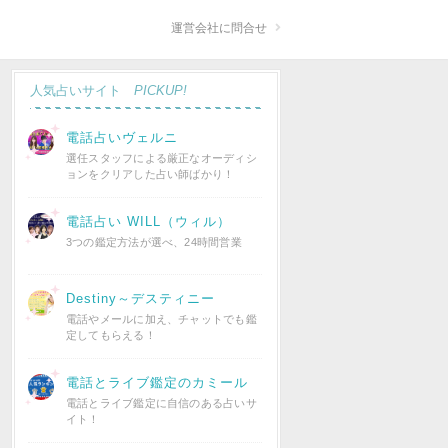
運営会社に問合せ
人気占いサイト
PICKUP!
電話占いヴェルニ
選任スタッフによる厳正なオーディシ
ョンをクリアした占い師ばかり！
電話占い WILL（ウィル）
3つの鑑定方法が選べ、24時間営業
Destiny～デスティニー
電話やメールに加え、チャットでも鑑
定してもらえる！
電話とライブ鑑定のカミール
電話とライブ鑑定に自信のある占いサ
イト！