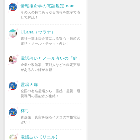
情報推命学の電話鑑定.com
その人の持つあらゆる情報を数字で表
して解読！
ULana（ウラナ）
東証一部上場企業による安心・信頼の
電話・メール・チャット占い！
電話占いとメール占いの「絆」
企業や政治家、芸能人などの鑑定実績
がある占い師が在籍！
霊場天扉
全国の有名霊場から、霊感・霊視・透
視専門の霊能者が集結！
梓弓
青森発、真実を探るイタコの本格電話
占い！
電話占い【リエル】