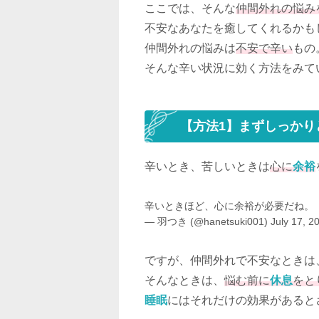
ここでは、そんな
仲間外れの悩み
不安なあなたを癒してくれるかも
仲間外れの悩みは
不安で辛い
もの
そんな辛い状況に効く方法をみて
【方法1】まずしっかり
辛いとき、苦しいときは
心に
余裕
辛いときほど、心に余裕が必要だね。
— 羽つき (@hanetsuki001)
July 17, 2
ですが、仲間外れで不安なときは
そんなときは、
悩む前に
休息
をと
睡眠
にはそれだけの効果があると