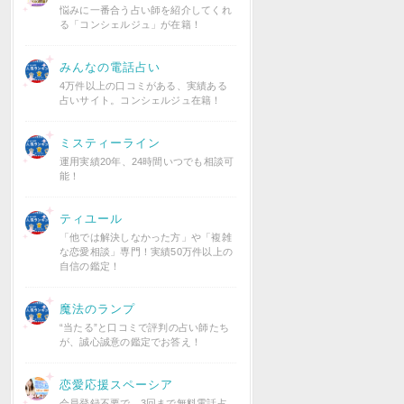
悩みに一番合う占い師を紹介してくれ
る「コンシェルジュ」が在籍！
みんなの電話占い
4万件以上の口コミがある、実績ある
占いサイト。コンシェルジュ在籍！
ミスティーライン
運用実績20年、24時間いつでも相談可
能！
ティユール
「他では解決しなかった方」や「複雑
な恋愛相談」専門！実績50万件以上の
自信の鑑定！
魔法のランプ
“当たる”と口コミで評判の占い師たち
が、誠心誠意の鑑定でお答え！
恋愛応援スペーシア
会員登録不要で、3回まで無料電話占