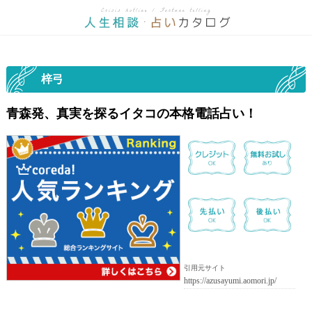
梓弓
青森発、真実を探るイタコの本格電話占い！
引用元サイト
https://azusayumi.aomori.jp/