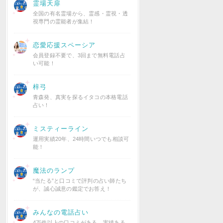
霊場天扉
全国の有名霊場から、霊感・霊視・透
視専門の霊能者が集結！
恋愛応援スペーシア
会員登録不要で、3回まで無料電話占
い可能！
梓弓
青森発、真実を探るイタコの本格電話
占い！
ミスティーライン
運用実績20年、24時間いつでも相談可
能！
魔法のランプ
“当たる”と口コミで評判の占い師たち
が、誠心誠意の鑑定でお答え！
みんなの電話占い
4万件以上の口コミがある、実績ある