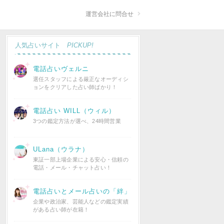
運営会社に問合せ
人気占いサイト
PICKUP!
電話占いヴェルニ
選任スタッフによる厳正なオーディシ
ョンをクリアした占い師ばかり！
電話占い WILL（ウィル）
3つの鑑定方法が選べ、24時間営業
ULana（ウラナ）
東証一部上場企業による安心・信頼の
電話・メール・チャット占い！
電話占いとメール占いの「絆」
企業や政治家、芸能人などの鑑定実績
がある占い師が在籍！