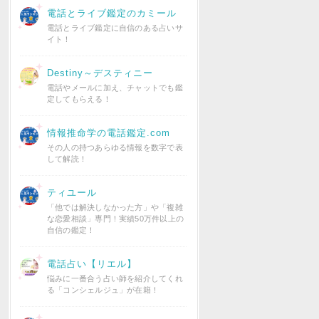
電話とライブ鑑定のカミール
電話とライブ鑑定に自信のある占いサ
イト！
Destiny～デスティニー
電話やメールに加え、チャットでも鑑
定してもらえる！
情報推命学の電話鑑定.com
その人の持つあらゆる情報を数字で表
して解読！
ティユール
「他では解決しなかった方」や「複雑
な恋愛相談」専門！実績50万件以上の
自信の鑑定！
電話占い【リエル】
悩みに一番合う占い師を紹介してくれ
る「コンシェルジュ」が在籍！