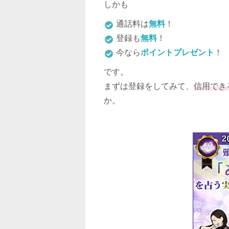
しかも
通話料は
無料
！
登録も
無料
！
今なら
ポイントプレゼント
！
です。
まずは登録をしてみて、
信用でき
か。