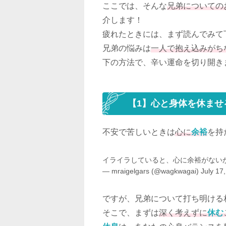
ここでは、そんな
兄弟についての
介します！
疲れたときには、まず読んでみて
兄弟の悩みは
一人で抱え込みがち
下の方法で、辛い運命を切り開き
【1】心と身体を休ませ
不安で苦しいときは
心に
余裕
を持
イライラしていると、心に余裕がない
— mraigelgars (@wagkwagai)
July 17
ですが、兄弟について打ち明ける
そこで、まずは
深く考えずに
休む