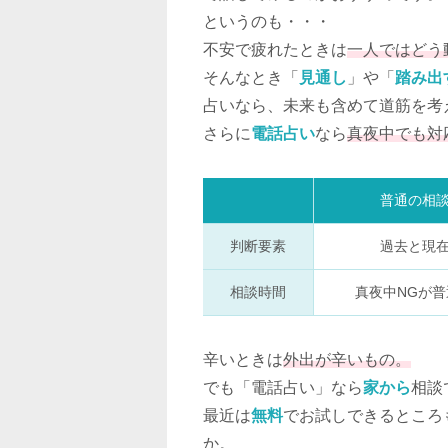
というのも・・・
不安で疲れたときは
一人ではどう
そんなとき「
見通し
」や「
踏み出
占いなら、未来も含めて道筋を考
さらに
電話占い
なら
真夜中でも対
普通の相
判断要素
過去と現
相談時間
真夜中NGが普
辛いときは
外出が辛いもの。
でも「電話占い」なら
家から
相談
最近は
無料
でお試しできるところ
か。