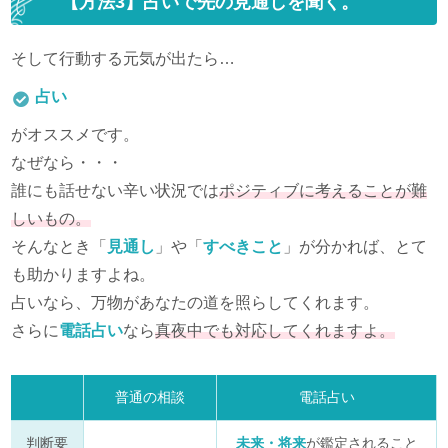
【方法3】占いで先の見通しを聞く。
そして行動する元気が出たら…
占い
がオススメです。
なぜなら・・・
誰にも話せない辛い状況では
ポジティブに考えることが難
しいもの。
そんなとき「
見通し
」や「
すべきこと
」が分かれば、とて
も助かりますよね。
占いなら、万物があなたの道を照らしてくれます。
さらに
電話占い
なら
真夜中でも対応してくれますよ。
普通の相談
電話占い
判断要
未来・将来
が鑑定されること