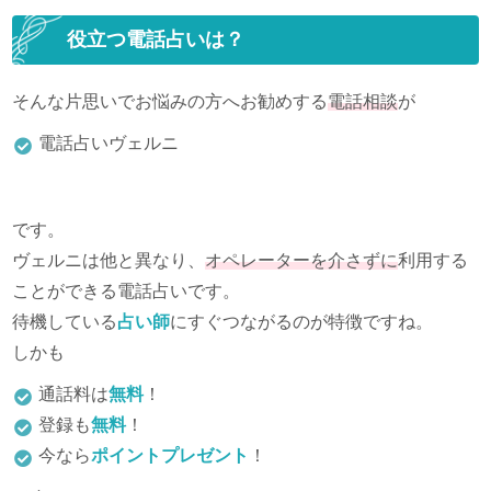
役立つ電話占いは？
そんな片思いでお悩みの方へお勧めする
電話相談
が
電話占いヴェルニ
です。
ヴェルニは他と異なり、
オペレーターを介さずに
利用する
ことができる電話占いです。
待機している
占い師
にすぐつながるのが特徴ですね。
しかも
通話料は
無料
！
登録も
無料
！
今なら
ポイントプレゼント
！