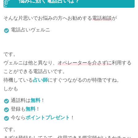
悩みに効く電話占いは？
そんな片思いでお悩みの方へお勧めする
電話相談
が
電話占いヴェルニ
です。
ヴェルニは他と異なり、
オペレーターを介さずに
利用する
ことができる電話占いです。
待機している
占い師
にすぐつながるのが特徴ですね。
しかも
通話料は
無料
！
登録も
無料
！
今なら
ポイントプレゼント
！
です。
まずは登録をしてみて、
信用できる鑑定師がいるか
チェッ