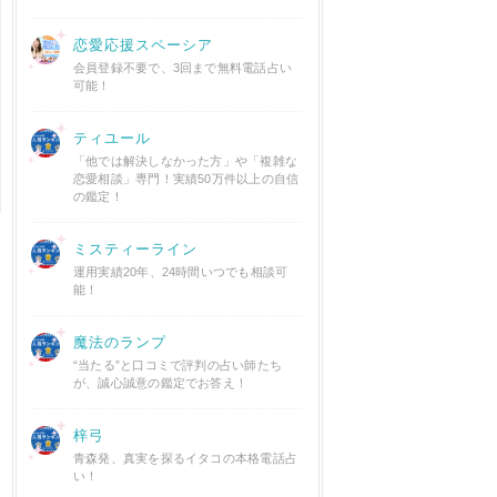
恋愛応援スペーシア
会員登録不要で、3回まで無料電話占い
可能！
ティユール
「他では解決しなかった方」や「複雑な
恋愛相談」専門！実績50万件以上の自信
の鑑定！
ミスティーライン
運用実績20年、24時間いつでも相談可
能！
魔法のランプ
“当たる”と口コミで評判の占い師たち
が、誠心誠意の鑑定でお答え！
梓弓
青森発、真実を探るイタコの本格電話占
い！