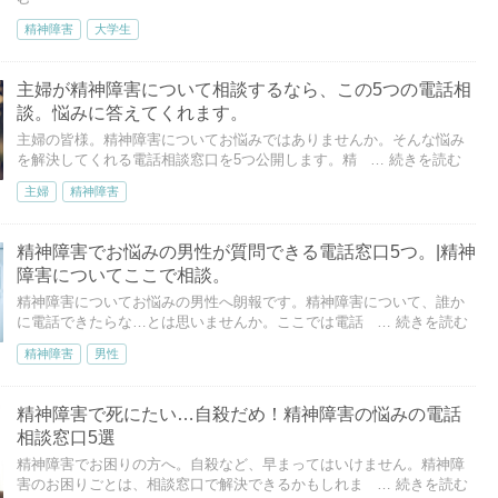
精神障害
大学生
主婦が精神障害について相談するなら、この5つの電話相
談。悩みに答えてくれます。
主婦の皆様。精神障害についてお悩みではありませんか。そんな悩み
を解決してくれる電話相談窓口を5つ公開します。精
… 続きを読む
主婦
精神障害
精神障害でお悩みの男性が質問できる電話窓口5つ。|精神
障害についてここで相談。
精神障害についてお悩みの男性へ朗報です。精神障害について、誰か
に電話できたらな…とは思いませんか。ここでは電話
… 続きを読む
精神障害
男性
精神障害で死にたい…自殺だめ！精神障害の悩みの電話
相談窓口5選
精神障害でお困りの方へ。自殺など、早まってはいけません。精神障
害のお困りごとは、相談窓口で解決できるかもしれま
… 続きを読む