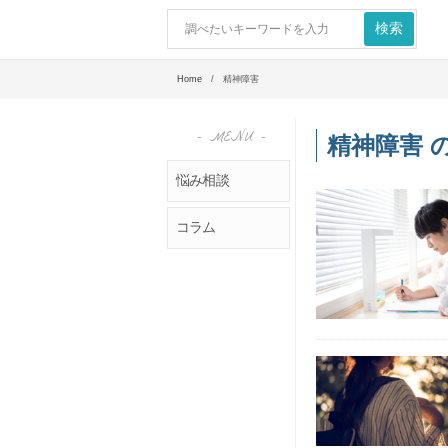
Home
/ 精神障害
- MENU -
精神障害 
悩み相談
コラム