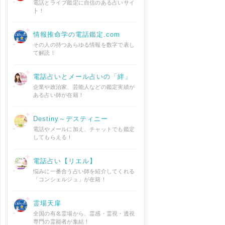
電話とライブ鑑定に自信のある占いサイ
ト！
情報推命学の電話鑑定.com
その人の持つあらゆる情報を数字で表し
て解読！
電話占いとメール占いの「絆」
企業や政治家、芸能人などの鑑定実績が
ある占い師が在籍！
Destiny～デスティニー
電話やメールに加え、チャットでも鑑定
してもらえる！
電話占い【リエル】
悩みに一番合う占い師を紹介してくれる
「コンシェルジュ」が在籍！
霊場天扉
全国の有名霊場から、霊感・霊視・透視
専門の霊能者が集結！