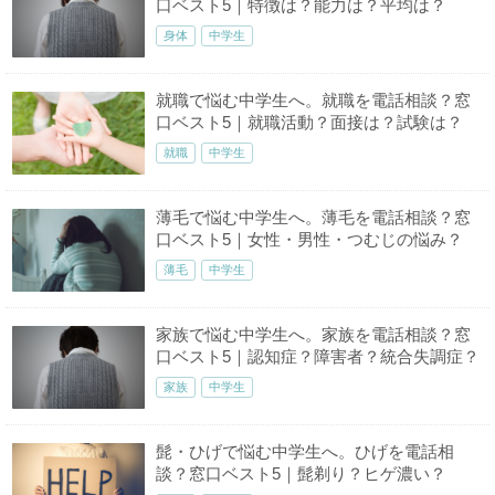
口ベスト5｜特徴は？能力は？平均は？
身体
中学生
就職で悩む中学生へ。就職を電話相談？窓
口ベスト5｜就職活動？面接は？試験は？
就職
中学生
薄毛で悩む中学生へ。薄毛を電話相談？窓
口ベスト5｜女性・男性・つむじの悩み？
薄毛
中学生
家族で悩む中学生へ。家族を電話相談？窓
口ベスト5｜認知症？障害者？統合失調症？
家族
中学生
髭・ひげで悩む中学生へ。ひげを電話相
談？窓口ベスト5｜髭剃り？ヒゲ濃い？