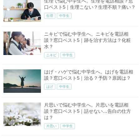
生理で悩む中学生へ。生理を電話相談？窓
口ベスト5｜生理こない？生理不順？痛い？
生理
中学生
ニキビで悩む中学生へ。ニキビを電話相
談？窓口ベスト5｜跡を治す方法は？化粧
水？
ニキビ
中学生
はげ・ハゲで悩む中学生へ。はげを電話相
談？窓口ベスト5｜治る？予防？原因は？
はげ
中学生
片思いで悩む中学生へ。片思いを電話相
談？窓口ベスト5｜話せない…告白の仕方
は？
片思い
中学生