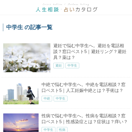
中学生 の記事一覧
避妊で悩む中学生へ。避妊を電話相
談？窓口ベスト5｜避妊リング？避妊
具？薬は？
避妊
中学生
中絶で悩む中学生へ。中絶を電話相談？窓
口ベスト5｜人工妊娠中絶とは？手術は？
中絶
中学生
性病で悩む中学生へ。性病を電話相談？窓
口ベスト5｜性感染症とは？症状は？痒い？
中学生
性病