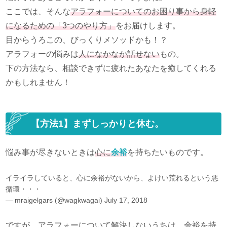
ここでは、そんな
アラフォーについてのお困り事から身軽
になるための「3つのやり方」
をお届けします。
目からうろこの、びっくりメソッドかも！？
アラフォーの悩みは
人になかなか話せない
もの。
下の方法なら、相談できずに疲れたあなたを癒してくれる
かもしれません！
【方法1】まずしっかりと休む。
悩み事が尽きないときは
心に
余裕
を持ちたいものです。
イライラしていると、心に余裕がないから、よけい荒れるという悪
循環・・・
— mraigelgars (@wagkwagai)
July 17, 2018
ですが、アラフォーについて解決しないうちは、余裕を持