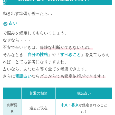
動き出す準備が整ったら…
占い
で悩みを鑑定してもらいましょう。
なぜなら・・・
不安で辛いときは。
冷静な判断ができないもの。
そんなとき「
自分の性格
」や「
すべきこと
」を見てもらえ
れば、とても参考になりますよね。
占いなら、あなたを導く全てを考慮できます。
さらに
電話占い
なら
どこからでも鑑定依頼ができます！
普通の相談
電話占い
判断要
未来・将来
が鑑定されること
過去と現在
素
も！