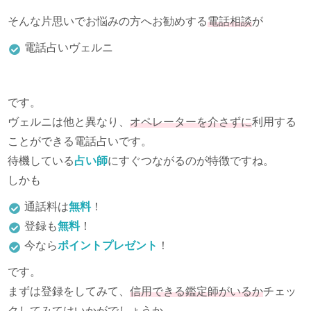
そんな片思いでお悩みの方へお勧めする
電話相談
が
電話占いヴェルニ
です。
ヴェルニは他と異なり、
オペレーターを介さずに
利用する
ことができる電話占いです。
待機している
占い師
にすぐつながるのが特徴ですね。
しかも
通話料は
無料
！
登録も
無料
！
今なら
ポイントプレゼント
！
です。
まずは登録をしてみて、
信用できる鑑定師がいるか
チェッ
クしてみてはいかがでしょうか。