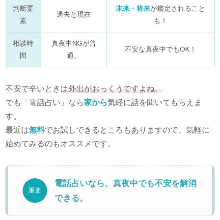
判断要
未来・将来
が鑑定されること
過去と現在
素
も！
相談時
真夜中NGが普
不安な真夜中でもOK！
間
通。
不安で辛いときは
外出がおっくうですよね。
でも「電話占い」なら
家から
気軽に話を聞いてもらえま
す。
最近は
無料
でお試しできるところもありますので、気軽に
始めてみるのもオススメです。
電話占いなら、真夜中でも不安を解消
重要
できる。