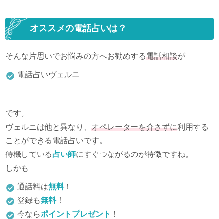
オススメの電話占いは？
そんな片思いでお悩みの方へお勧めする
電話相談
が
電話占いヴェルニ
です。
ヴェルニは他と異なり、
オペレーターを介さずに
利用する
ことができる電話占いです。
待機している
占い師
にすぐつながるのが特徴ですね。
しかも
通話料は
無料
！
登録も
無料
！
今なら
ポイントプレゼント
！