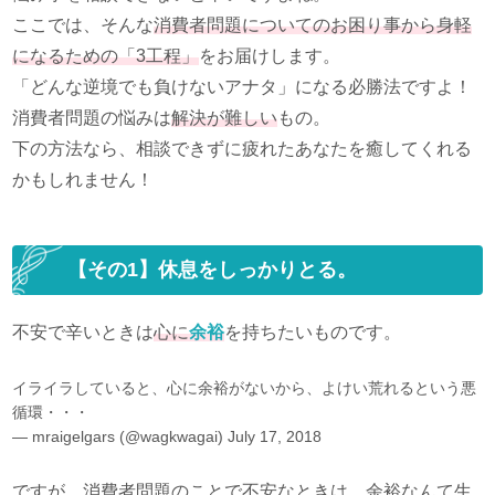
ここでは、そんな
消費者問題についてのお困り事から身軽
になるための「3工程」
をお届けします。
「どんな逆境でも負けないアナタ」になる必勝法ですよ！
消費者問題の悩みは
解決が難しい
もの。
下の方法なら、相談できずに疲れたあなたを癒してくれる
かもしれません！
【その1】休息をしっかりとる。
不安で辛いときは
心に
余裕
を持ちたいものです。
イライラしていると、心に余裕がないから、よけい荒れるという悪
循環・・・
— mraigelgars (@wagkwagai)
July 17, 2018
ですが、消費者問題のことで不安なときは、余裕なんて生