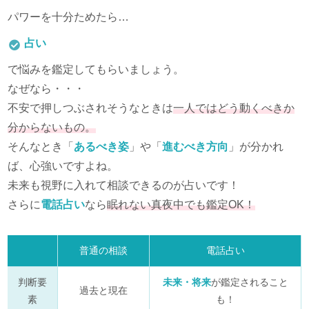
パワーを十分ためたら…
占い
で悩みを鑑定してもらいましょう。
なぜなら・・・
不安で押しつぶされそうなときは
一人ではどう動くべきか
分からないもの。
そんなとき「
あるべき姿
」や「
進むべき方向
」が分かれ
ば、心強いですよね。
未来も視野に入れて相談できるのが占いです！
さらに
電話占い
なら
眠れない真夜中でも鑑定OK！
普通の相談
電話占い
判断要
未来・将来
が鑑定されること
過去と現在
素
も！