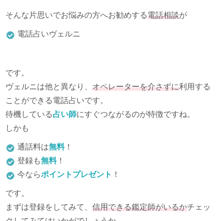
そんな片思いでお悩みの方へお勧めする
電話相談
が
電話占いヴェルニ
です。
ヴェルニは他と異なり、
オペレーターを介さずに
利用する
ことができる電話占いです。
待機している
占い師
にすぐつながるのが特徴ですね。
しかも
通話料は
無料
！
登録も
無料
！
今なら
ポイントプレゼント
！
です。
まずは登録をしてみて、
信用できる鑑定師がいるか
チェッ
クしてみてはいかがでしょうか。