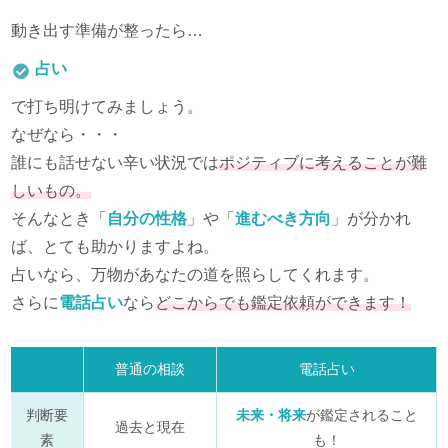
動き出す準備が整ったら…
占い
で打ち明けてみましょう。
なぜなら・・・
誰にも話せない辛い状況では
ポジティブに考えることが難
しいもの。
そんなとき「
自分の性格
」や「
進むべき方向
」が分かれ
ば、とても助かりますよね。
占いなら、万物があなたの道を照らしてくれます。
さらに
電話占い
なら
どこからでも鑑定依頼ができます！
普通の相談
電話占い
判断要
未来・将来
が鑑定されること
過去と現在
素
も！