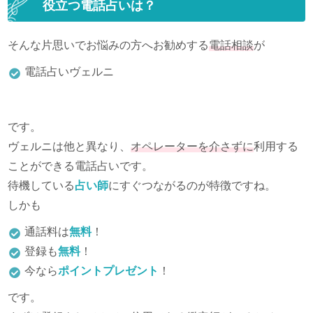
役立つ電話占いは？
そんな片思いでお悩みの方へお勧めする
電話相談
が
電話占いヴェルニ
です。
ヴェルニは他と異なり、
オペレーターを介さずに
利用する
ことができる電話占いです。
待機している
占い師
にすぐつながるのが特徴ですね。
しかも
通話料は
無料
！
登録も
無料
！
今なら
ポイントプレゼント
！
です。