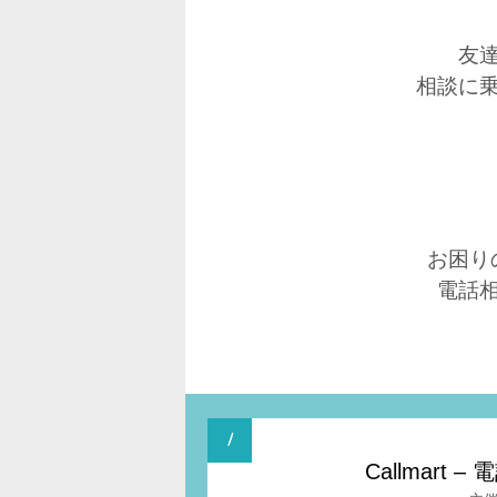
友
相談に
お困り
電話
Callmar