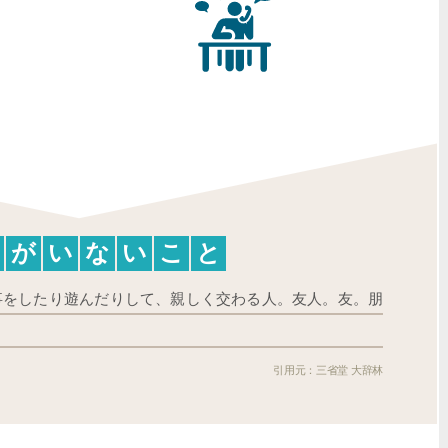
が
い
な
い
こ
と
事をしたり遊んだりして、親しく交わる人。友人。友。朋
三省堂 大辞林