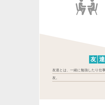
友
達
友達とは、一緒に勉強したり仕
友。