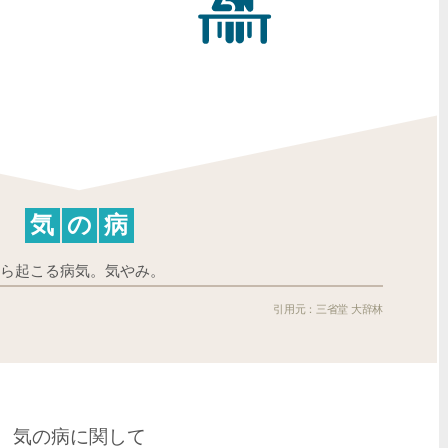
気
の
病
から起こる病気。気やみ。
三省堂 大辞林
気の病に関して