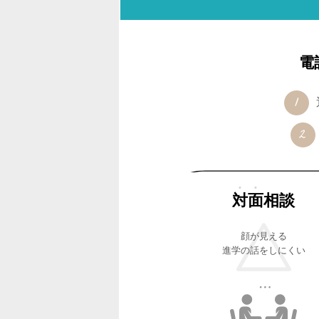
電
対面
相談
顔が見える
進学の話をしにくい