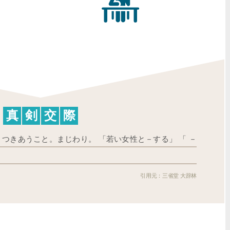
真
剣
交
際
つきあうこと。まじわり。 「若い女性と－する」 「 －
三省堂 大辞林