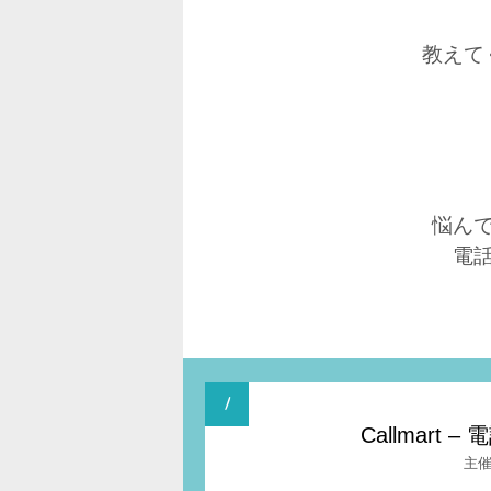
教えて
悩ん
電
Callmar