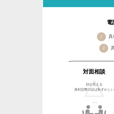
電
真
対面
相談
顔が見える
真剣交際の話は恥ずかしい