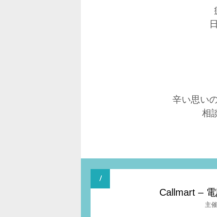
辛い思い
相
Callmar