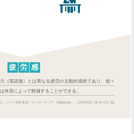
疲
労
感
e）は無力（英語版）とは異なる疲労の主観的感覚であり、徐々
は休息によって軽減することができる。
フリー百科事典『ウィキペディア（Wikipedia）』 (2018/03/27 09:26 UTC 版)