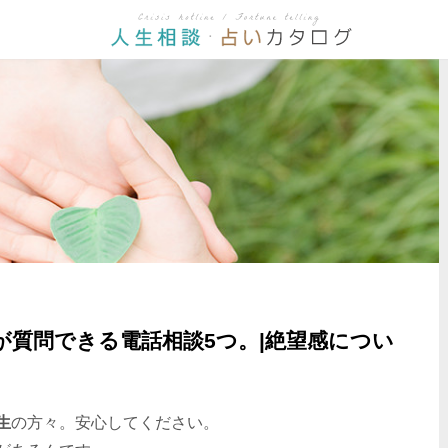
が質問できる電話相談5つ。|絶望感につい
生
の方々。安心してください。