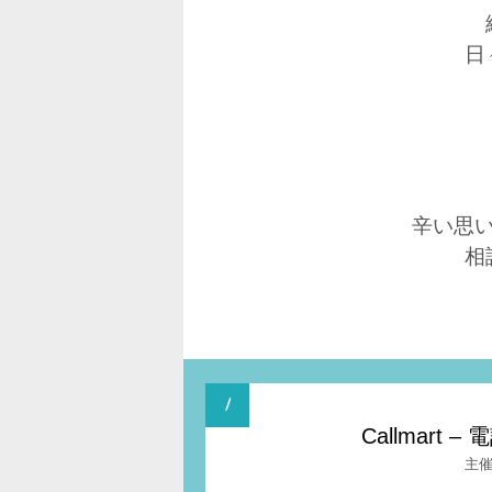
日
辛い思
相
Callmar