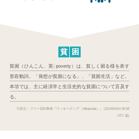
貧
困
貧困（ひんこん、英: poverty）は、貧しく困る様を表す
形容動詞。「発想が貧困になる」、「貧困生活」など。
本項では、主に経済学と生活史的な貧困について言及す
る。
フリー百科事典『ウィキペディア（Wikipedia）』 (2018/04/24 09:58
UTC 版)