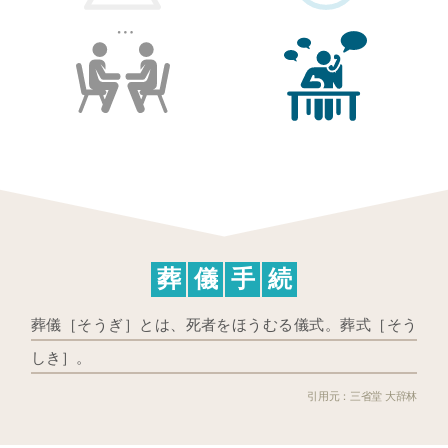
葬
儀
手
続
葬儀［そうぎ］とは、死者をほうむる儀式。葬式［そう
しき］。
三省堂 大辞林