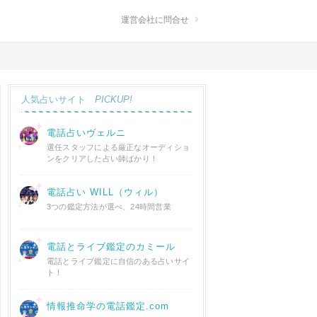
運営会社に問合せ
人気占いサイト
PICKUP!
電話占いヴェルニ
選任スタッフによる厳正なオーディショ
ンをクリアした占い師ばかり！
電話占い WILL（ウィル）
3つの鑑定方法が選べ、24時間営業
電話とライブ鑑定のカミール
電話とライブ鑑定に自信のある占いサイ
ト！
情報推命学の電話鑑定.com