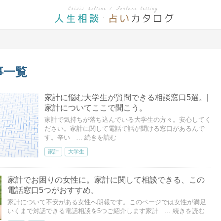
事一覧
家計に悩む大学生が質問できる相談窓口5選。|
家計についてここで聞こう。
家計で気持ちが落ち込んでいる大学生の方々。安心してく
ださい。家計に関して電話で話が聞ける窓口があるんで
す。辛い
… 続きを読む
家計
大学生
家計でお困りの女性に。家計に関して相談できる、この
電話窓口5つがおすすめ。
家計について不安がある女性へ朗報です。このページでは女性が満足
いくまで対話できる電話相談を5つご紹介します家計
… 続きを読む