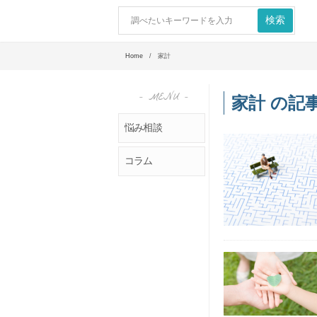
Home
/ 家計
- MENU -
家計 の記
悩み相談
コラム