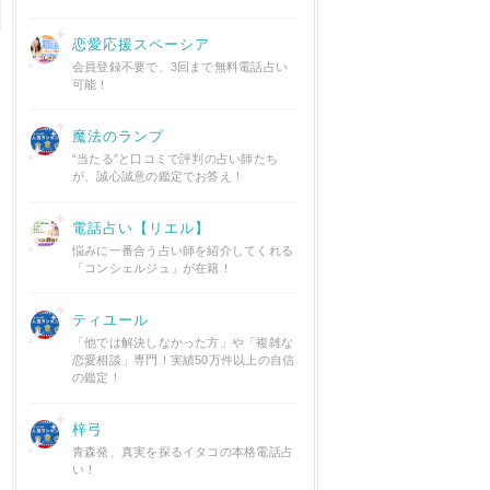
恋愛応援スペーシア
会員登録不要で、3回まで無料電話占い
可能！
魔法のランプ
“当たる”と口コミで評判の占い師たち
が、誠心誠意の鑑定でお答え！
電話占い【リエル】
悩みに一番合う占い師を紹介してくれる
「コンシェルジュ」が在籍！
ティユール
「他では解決しなかった方」や「複雑な
恋愛相談」専門！実績50万件以上の自信
の鑑定！
梓弓
青森発、真実を探るイタコの本格電話占
い！