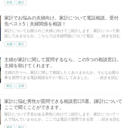
女性
家計
家計でお悩みの夫婦向け。家計について電話相談。受付
先ベスト5｜夫婦関係を相談！
家計についてお困りのご夫婦に向けてご紹介します。家計について相
談してみませんか。こちらでは夫婦問題について電話
… 続きを読む
夫婦
家計
主婦が家計に関して質問するなら、この5つの相談窓口。
主婦を助けてくれます。
主婦の方々へ。家計に関して相談したくありませんか。そんなお困り
事を質問できる電話相談を5つ一覧にしてみました。
… 続きを読む
家計
主婦
家計に悩む男性が質問できる相談窓口5選。|家計について
ここで聞くことができます。
家計について不安がある男性に向けてご紹介します。家計について一
人で悩んでいませんか。ここでは電話で質問できる窓
… 続きを読む
男性
家計