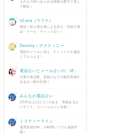
その人の持つあらゆる情報を数字で表し
て解読！
ULana（ウラナ）
東証一部上場企業による安心・信頼の電
話・メール・チャット占い！
Destiny～デスティニー
電話やメールに加え、チャットでも鑑定
してもらえる！
電話占いとメール占いの「絆」
企業や政治家、芸能人などの鑑定実績が
ある占い師が在籍！
みんなの電話占い
4万件以上の口コミがある、実績ある占
いサイト。コンシェルジュ在籍！
ミスティーライン
運用実績20年、24時間いつでも相談可
能！